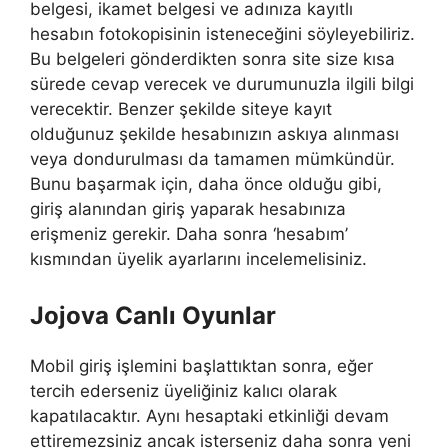
belgesi, ikamet belgesi ve adınıza kayıtlı
hesabın fotokopisinin isteneceğini söyleyebiliriz.
Bu belgeleri gönderdikten sonra site size kısa
sürede cevap verecek ve durumunuzla ilgili bilgi
verecektir. Benzer şekilde siteye kayıt
olduğunuz şekilde hesabınızın askıya alınması
veya dondurulması da tamamen mümkündür.
Bunu başarmak için, daha önce olduğu gibi,
giriş alanından giriş yaparak hesabınıza
erişmeniz gerekir. Daha sonra ‘hesabım’
kısmından üyelik ayarlarını incelemelisiniz.
Jojova Canlı Oyunlar
Mobil giriş işlemini başlattıktan sonra, eğer
tercih ederseniz üyeliğiniz kalıcı olarak
kapatılacaktır. Aynı hesaptaki etkinliği devam
ettiremezsiniz ancak isterseniz daha sonra yeni