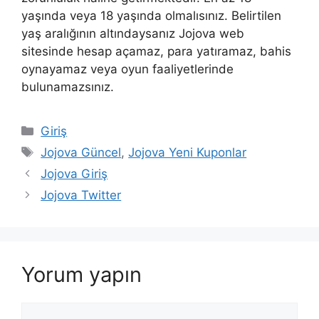
yaşında veya 18 yaşında olmalısınız. Belirtilen
yaş aralığının altındaysanız Jojova web
sitesinde hesap açamaz, para yatıramaz, bahis
oynayamaz veya oyun faaliyetlerinde
bulunamazsınız.
Kategoriler
Giriş
Etiketler
Jojova Güncel
,
Jojova Yeni Kuponlar
Jojova Giriş
Jojova Twitter
Yorum yapın
Yorum