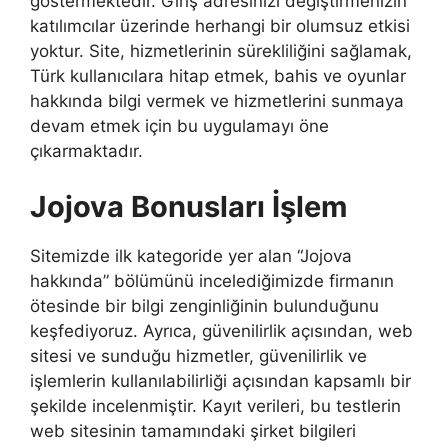
göstermektedir. Giriş adresinizi değiştirmenizin
katılımcılar üzerinde herhangi bir olumsuz etkisi
yoktur. Site, hizmetlerinin sürekliliğini sağlamak,
Türk kullanıcılara hitap etmek, bahis ve oyunlar
hakkında bilgi vermek ve hizmetlerini sunmaya
devam etmek için bu uygulamayı öne
çıkarmaktadır.
Jojova Bonusları İşlem
Sitemizde ilk kategoride yer alan “Jojova
hakkında” bölümünü incelediğimizde firmanın
ötesinde bir bilgi zenginliğinin bulunduğunu
keşfediyoruz. Ayrıca, güvenilirlik açısından, web
sitesi ve sunduğu hizmetler, güvenilirlik ve
işlemlerin kullanılabilirliği açısından kapsamlı bir
şekilde incelenmiştir. Kayıt verileri, bu testlerin
web sitesinin tamamındaki şirket bilgileri