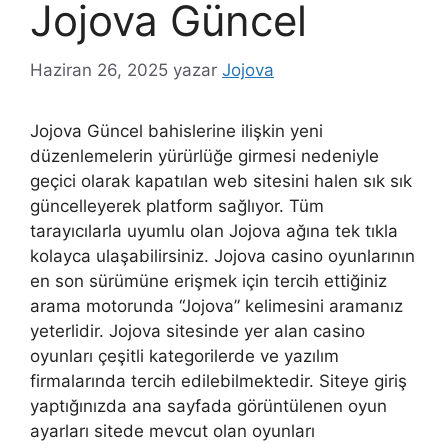
Jojova Güncel
Haziran 26, 2025
yazar
Jojova
Jojova Güncel bahislerine ilişkin yeni
düzenlemelerin yürürlüğe girmesi nedeniyle
geçici olarak kapatılan web sitesini halen sık sık
güncelleyerek platform sağlıyor. Tüm
tarayıcılarla uyumlu olan Jojova ağına tek tıkla
kolayca ulaşabilirsiniz. Jojova casino oyunlarının
en son sürümüne erişmek için tercih ettiğiniz
arama motorunda “Jojova” kelimesini aramanız
yeterlidir. Jojova sitesinde yer alan casino
oyunları çeşitli kategorilerde ve yazılım
firmalarında tercih edilebilmektedir. Siteye giriş
yaptığınızda ana sayfada görüntülenen oyun
ayarları sitede mevcut olan oyunları