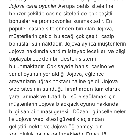
Jojova canlı oyunlar
Avrupa bahis sitelerine
benzer şekilde casino siteleri de çok çeşitli
bonuslar ve promosyonlar sunmaktadır. En
popüler casino sitelerinden biri olan Jojova,
müşterilerin çekici bulacağı çok çeşitli cazip
bonuslar sunmaktadır. Jojova ayrıca müşterilerin
Jojova hakkında yardım isteyebilecekleri ve bilgi
toplayabilecekleri bir destek sistemi
bulunmaktadır. Çok sayıda bahis, casino ve
sanal oyunun yer aldığı Jojova, eğlence
arayanların uğrak noktası haline geldi. Jojova
web sitesinin sunduğu fırsatlardan tam olarak
yararlanmak ve tutarlı bir süre sağlamak için
müşterilerin Jojova blackjack oyunu hakkında
bilgi sahibi olması gerekir. Düzenli güncellemeler
ile Jojova web sitesi güvenlik açısından
geliştirilmekte ve Jojova öğrenmeyi bir
zorunluluk haline getirmektedir. En az 18