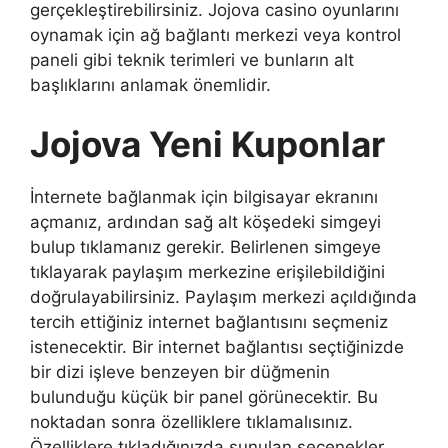
gerçekleştirebilirsiniz. Jojova casino oyunlarını
oynamak için ağ bağlantı merkezi veya kontrol
paneli gibi teknik terimleri ve bunların alt
başlıklarını anlamak önemlidir.
Jojova Yeni Kuponlar
İnternete bağlanmak için bilgisayar ekranını
açmanız, ardından sağ alt köşedeki simgeyi
bulup tıklamanız gerekir. Belirlenen simgeye
tıklayarak paylaşım merkezine erişilebildiğini
doğrulayabilirsiniz. Paylaşım merkezi açıldığında
tercih ettiğiniz internet bağlantısını seçmeniz
istenecektir. Bir internet bağlantısı seçtiğinizde
bir dizi işleve benzeyen bir düğmenin
bulunduğu küçük bir panel görünecektir. Bu
noktadan sonra özelliklere tıklamalısınız.
Özelliklere tıkladığınızda sunulan seçenekler