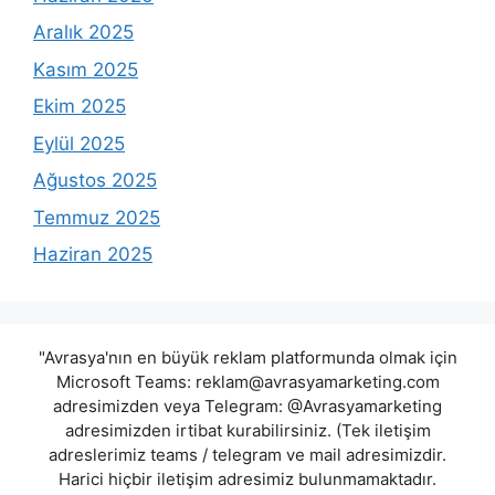
Aralık 2025
Kasım 2025
Ekim 2025
Eylül 2025
Ağustos 2025
Temmuz 2025
Haziran 2025
"Avrasya'nın en büyük reklam platformunda olmak için
Microsoft Teams:
reklam@avrasyamarketing.com
adresimizden veya Telegram: @Avrasyamarketing
adresimizden irtibat kurabilirsiniz. (Tek iletişim
adreslerimiz teams / telegram ve mail adresimizdir.
Harici hiçbir iletişim adresimiz bulunmamaktadır.