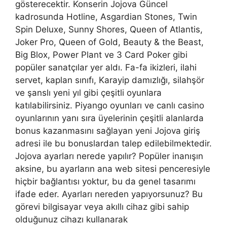
gösterecektir. Konserin Jojova Güncel
kadrosunda Hotline, Asgardian Stones, Twin
Spin Deluxe, Sunny Shores, Queen of Atlantis,
Joker Pro, Queen of Gold, Beauty & the Beast,
Big Blox, Power Plant ve 3 Card Poker gibi
popüler sanatçılar yer aldı. Fa-fa ikizleri, ilahi
servet, kaplan sınıfı, Karayip damızlığı, silahşör
ve şanslı yeni yıl gibi çeşitli oyunlara
katılabilirsiniz. Piyango oyunları ve canlı casino
oyunlarının yanı sıra üyelerinin çeşitli alanlarda
bonus kazanmasını sağlayan yeni Jojova giriş
adresi ile bu bonuslardan talep edilebilmektedir.
Jojova ayarları nerede yapılır? Popüler inanışın
aksine, bu ayarların ana web sitesi penceresiyle
hiçbir bağlantısı yoktur, bu da genel tasarımı
ifade eder. Ayarları nereden yapıyorsunuz? Bu
görevi bilgisayar veya akıllı cihaz gibi sahip
olduğunuz cihazı kullanarak