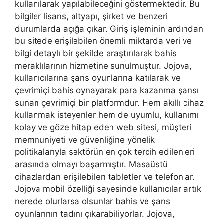
kullanılarak yapılabileceğini göstermektedir. Bu
bilgiler lisans, altyapı, şirket ve benzeri
durumlarda açığa çıkar. Giriş işleminin ardından
bu sitede erişilebilen önemli miktarda veri ve
bilgi detaylı bir şekilde araştırılarak bahis
meraklılarının hizmetine sunulmuştur. Jojova,
kullanıcılarına şans oyunlarına katılarak ve
çevrimiçi bahis oynayarak para kazanma şansı
sunan çevrimiçi bir platformdur. Hem akıllı cihaz
kullanmak isteyenler hem de uyumlu, kullanımı
kolay ve göze hitap eden web sitesi, müşteri
memnuniyeti ve güvenliğine yönelik
politikalarıyla sektörün en çok tercih edilenleri
arasında olmayı başarmıştır. Masaüstü
cihazlardan erişilebilen tabletler ve telefonlar.
Jojova mobil özelliği sayesinde kullanıcılar artık
nerede olurlarsa olsunlar bahis ve şans
oyunlarının tadını çıkarabiliyorlar. Jojova,