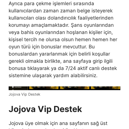
Ayrıca para çekme işlemleri sırasında
kullanıcılardan zaman zaman belge isteyerek
kullanıcıları olası dolandırıcılık faaliyetlerinden
korumayı amaçlamaktadır. Şans oyunlarından
veya bahis oyunlarından hoşlanan kişiler için,
kişisel tercih ne olursa olsun hemen hemen her
oyun türü için bonuslar mevcuttur. Bu
bonuslardan yararlanmak için belirli koşullar
gerekli olmakla birlikte, ana sayfaya girip ilgili
bonusa tıklayarak ya da 7/24 aktif canlı destek
sistemine ulaşarak yardım alabilirsiniz.
Jojova Vip Destek
Jojova Vip Destek
Jojova üye olmak için ana sayfanın sağ üst