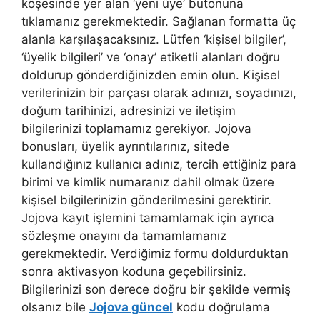
köşesinde yer alan ‘yeni üye’ butonuna
tıklamanız gerekmektedir. Sağlanan formatta üç
alanla karşılaşacaksınız. Lütfen ‘kişisel bilgiler’,
‘üyelik bilgileri’ ve ‘onay’ etiketli alanları doğru
doldurup gönderdiğinizden emin olun. Kişisel
verilerinizin bir parçası olarak adınızı, soyadınızı,
doğum tarihinizi, adresinizi ve iletişim
bilgilerinizi toplamamız gerekiyor. Jojova
bonusları, üyelik ayrıntılarınız, sitede
kullandığınız kullanıcı adınız, tercih ettiğiniz para
birimi ve kimlik numaranız dahil olmak üzere
kişisel bilgilerinizin gönderilmesini gerektirir.
Jojova kayıt işlemini tamamlamak için ayrıca
sözleşme onayını da tamamlamanız
gerekmektedir. Verdiğimiz formu doldurduktan
sonra aktivasyon koduna geçebilirsiniz.
Bilgilerinizi son derece doğru bir şekilde vermiş
olsanız bile
Jojova güncel
kodu doğrulama