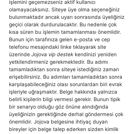
işlemini geçemezseniz aktif kullanıcı
olamayacaksınız. Siteye üye olma seçeneğiniz
bulunmaktadır ancak uyarı sonrasında üyeliğiniz
geçici olarak durdurulacaktır. Bu nedenle çok
kısa süren bu işlemin tamamlanması önemlidir.
Bunun için tarafınıza gelen e-posta ve cep
telefonu mesajındaki linke tıklayarak site
üzerinde
Jojova vip destek
kendinizi yeniden
yetkilendirmeniz gerekmektedir. Bu adımı
tamamladıktan sonra siteye istediğiniz zaman
erişebilirsiniz. Bu adımları tamamladıktan sonra
karşılaşabileceğiniz olası sorunlardan biri evrak
işleriyle uğraşmaktır. Belge hakkında yalnızca
belirli kişilerin bilgi vermesi gerekir. Bunun tipik
bir senaryo olduğu göz önüne alındığında
üyeliğinizin gerektiğinde derhal göndermesi çok
önemlidir. Jojova belgesine ihtiyaç duyan
bireyler için belge talep ederken sizden kimlik