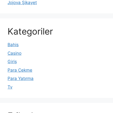
Jojova Şikayet
Kategoriler
Bahis
Casino
Giriş
Para Çekme
Para Yatırma
Tv