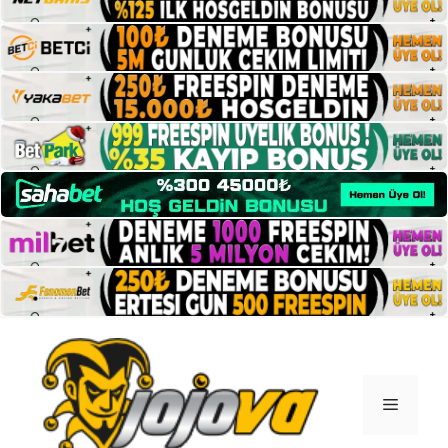
İçeriğe
atla
Menü