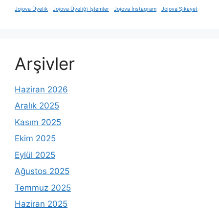
Jojova Üyelik
Jojova Üyeliği İşlemler
Jojova İnstagram
Jojova Şikayet
Arşivler
Haziran 2026
Aralık 2025
Kasım 2025
Ekim 2025
Eylül 2025
Ağustos 2025
Temmuz 2025
Haziran 2025