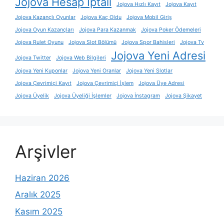
Jojova Hesap İptali
Jojova Hızlı Kayıt
Jojova Kayıt
Jojova Kazançlı Oyunlar
Jojova Kaç Oldu
Jojova Mobil Giriş
Jojova Oyun Kazançları
Jojova Para Kazanmak
Jojova Poker Ödemeleri
Jojova Rulet Oyunu
Jojova Slot Bölümü
Jojova Spor Bahisleri
Jojova Tv
Jojova Yeni Adresi
Jojova Twitter
Jojova Web Bilgileri
Jojova Yeni Kuponlar
Jojova Yeni Oranlar
Jojova Yeni Slotlar
Jojova Çevrimiçi Kayıt
Jojova Çevrimiçi İşlem
Jojova Üye Adresi
Jojova Üyelik
Jojova Üyeliği İşlemler
Jojova İnstagram
Jojova Şikayet
Arşivler
Haziran 2026
Aralık 2025
Kasım 2025