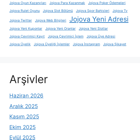
Jojova Oyun Kazançları
Jojova Para Kazanmak
Jojova Poker Ödemeleri
Jojova Rulet Oyunu
Jojova Slot Bölümü
Jojova Spor Bahisleri
Jojova Tv
Jojova Yeni Adresi
Jojova Twitter
Jojova Web Bilgileri
Jojova Yeni Kuponlar
Jojova Yeni Oranlar
Jojova Yeni Slotlar
Jojova Çevrimiçi Kayıt
Jojova Çevrimiçi İşlem
Jojova Üye Adresi
Jojova Üyelik
Jojova Üyeliği İşlemler
Jojova İnstagram
Jojova Şikayet
Arşivler
Haziran 2026
Aralık 2025
Kasım 2025
Ekim 2025
Eylül 2025