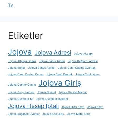
Tv
Etiketler
Jojova
Jojova Adresi
Jojova Altyapı
Jojova Altyapı Lisans
Jojova Bahis Türleri
Jojova Bağlantı Adresi
Jojova Bonus
Jojova Bonus Adresi
Jojova Canlı Casino Avantajı
Jojova Canlı Casino Oyunu
Jojova Canlı Destek
Jojova Canlı Yayın
Jojova Giriş
Jojova Casino Oyunu
Jojova Giriş Sayfası
Jojova Güncel
Jojova Güncel Maçlar
Jojova Güvenilir Mi
Jojova Güvenilir Ruletler
Jojova Hesap İptali
Jojova Hızlı Kayıt
Jojova Kayıt
Jojova Kazançlı Oyunlar
Jojova Kaç Oldu
Jojova Mobil Giriş